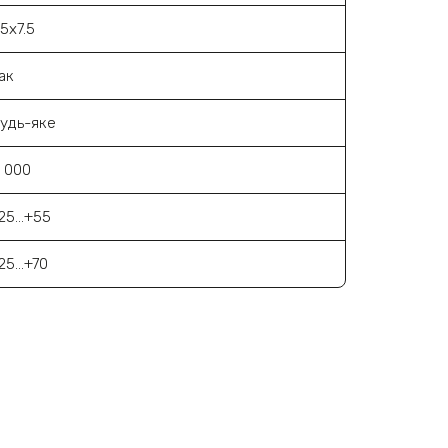
5х7.5
ак
удь-яке
 000
25...+55
25...+70