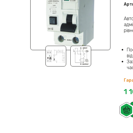
Арт
Авт
адм
рів
По
ві
За
ча
Гара
1 