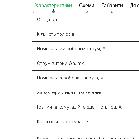
Характеристики
Схеми
Габарити
Док
Стандарт
Кількість полюсів
Номінальний робочий струм, A
Струм витоку l‎Δn, mA
Номінальна робоча напруга, V
Характеристика відключення
Гранична комутаційна здатність, Icu, A
Категорія застосування
Комутаційна зносостійкість (кількість циклів вк