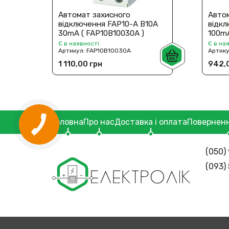
Автомат захисного
Авто
відключення FAP10-A В10A
відк
30mA ( FAP10В10030A )
100mA
Є в наявності
Є в на
Артикул:
FAP10В10030A
Артик
1 110,00 грн
942,
Головна
Про нас
Доставка і оплата
Поверненн
(050) 
(093)