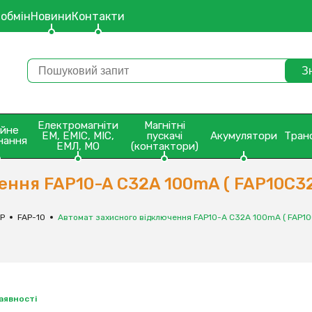
 обмін
Новини
Контакти
Електромагніти
Магнітні
ейне
ЕМ, ЕМІС, МІС,
пускачі
Акумулятори
Тран
нання
ЕМЛ, МО
(контактори)
ення FAP10-A С32A 100mA ( FAP10С32
AP
FAP-10
Автомат захисного відключення FAP10-A С32A 100mA ( FAP10
наявності