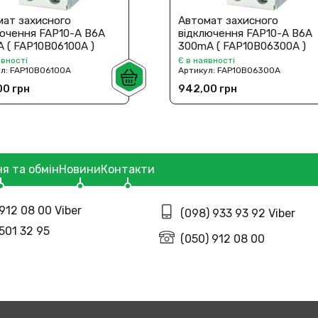
мат захисного
Автомат захисного
лючення FAP10-A В6A
відключення FAP10-A В6A
 ( FAP10B06100A )
300mA ( FAP10B06300A )
явності
Є в наявності
ул:
FAP10В06100A
Артикул:
FAP10В06300A
00 грн
942,00 грн
я та обмін
Новини
Контакти
912 08 00 Viber
(098) 933 93 92 Viber
 501 32 95
(050) 912 08 00