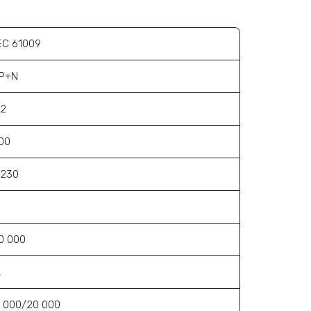
EC 61009
1P+N
32
00
~230
С
0 000
A
 000/20 000