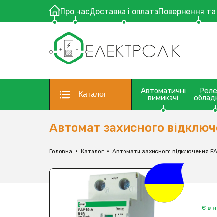
Про нас
Доставка і оплата
Повернення та
Автоматичні
Рел
Каталог
вимикачі
облад
Автомат захисного відключ
Головна
Каталог
Автомати захисного відключення F
Є в 