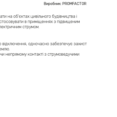
Виробник: PROMFACTOR
и на об'єктах цивільного будівництва і
астосовувати в приміщеннях з підвищеним
лектричним струмом.
го відключення, одночасно забезпечує захист
емлю.
чи непрямому контакті з струмоведучими