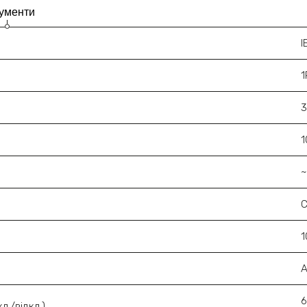
ументи
I
1
1
6
л./відкл.)