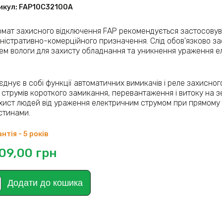
икул:
FAP10С32100A
омат захисного відключення FAP рекомендується застосовуват
іністративно-комерційного призначення. Слід обов'язково з
нем вологи для захисту обладнання та уникнення ураження е
єднує в собі функції автоматичних вимикачів і реле захисно
д струмів короткого замикання, перевантаження і витоку на з
хист людей від ураження електричним струмом при прямому 
стинами.
нтія - 5 років
109,00
грн
Додати до кошика