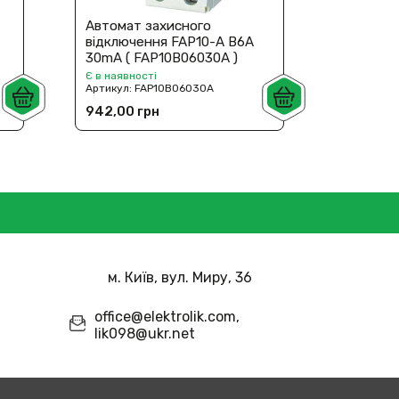
Автомат захисного
Автомат
відключення FAP10-A В6A
відключ
30mA ( FAP10B06030A )
100mA (
Є в наявності
Є в наявн
Артикул:
FAP10B06030A
Артикул:
942,00 грн
942,00 
м. Київ, вул. Миру, 36
office@elektrolik.com,
lik098@ukr.net