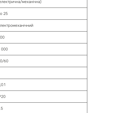
електрична/механічна)
о 25
лектромеханічний
500
 000
0/60
3
0.1
P20
.5