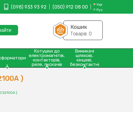
Укр
(098) 933 93 92
(050) 912 08 00
Рус
Кошик
Товарів:
0
Котушки до
Вимикачі
електромагнітів,
шляхові,
сформатори
контакторів,
кінцеві,
реле, пускачів
безконтактні
100A )
С32100A )