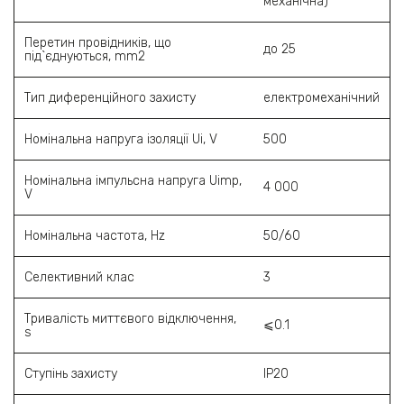
механічна)
Перетин провідників, що
до 25
під`єднуються, mm2
Тип диференційного захисту
електромеханічний
Номінальна напруга ізоляції Ui, V
500
Номінальна імпульсна напруга Uimp,
4 000
V
Номінальна частота, Hz
50/60
Селективний клас
3
Тривалість миттєвого відключення,
⩽0.1
s
Ступінь захисту
IP20