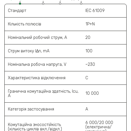
Стандарт
IEC 61009
Кількість полюсів
1P+N
Номінальний робочий струм, A
20
Струм витоку l‎Δn, mA
100
Номінальна робоча напруга, V
~230
Характеристика відключення
С
Гранична комутаційна здатність, Icu,
10 000
A
Категорія застосування
A
6 000/20 000
Комутаційна зносостійкість
(електрична/
(кількість циклів вкл./відкл.)