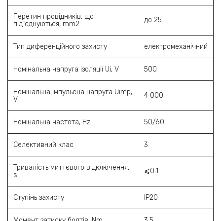
Перетин провідників, що
до 25
під`єднуються, mm2
Тип диференційного захисту
електромеханічний
Номінальна напруга ізоляції Ui, V
500
Номінальна імпульсна напруга Uimp,
4 000
V
Номінальна частота, Hz
50/60
Селективний клас
3
Тривалість миттєвого відключення,
⩽0.1
s
Ступінь захисту
IP20
Момент затиску болтів, Nm
3.5