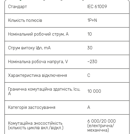
Стандарт
IEC 61009
Кількість полюсів
1P+N
Номінальний робочий струм, A
10
Струм витоку l‎Δn, mA
30
Номінальна робоча напруга, V
~230
Характеристика відключення
С
Гранична комутаційна здатність, Icu,
10 000
A
Категорія застосування
A
6 000/20 000
Комутаційна зносостійкість
(електрична/
(кількість циклів вкл./відкл.)
механічна)